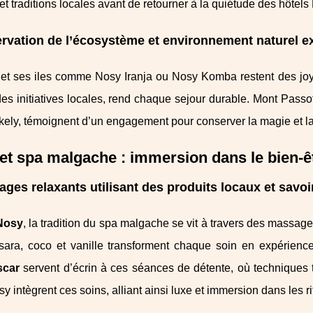
t traditions locales avant de retourner à la quiétude des hôtels
rvation de l’écosystème et environnement naturel e
t ses iles comme Nosy Iranja ou Nosy Komba restent des joyaux
des initiatives locales, rend chaque sejour durable. Mont Pas
kely, témoignent d’un engagement pour conserver la magie et la
et spa malgache : immersion dans le bien-êt
ges relaxants utilisant des produits locaux et savoir
 Nosy
, la tradition du spa malgache se vit à travers des massa
tsara, coco et vanille transforment chaque soin en expérien
car
servent d’écrin à ces séances de détente, où techniques tr
sy intègrent ces soins, alliant ainsi luxe et immersion dans les ri