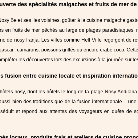
verte des spécialités malgaches et fruits de mer d
 Nosy Be et ses iles voisines, goûter à la cuisine malgache gas
es en fruits de mer pêchés au large de plages paradisiaques, 
nc de nosy Iranja. Les villes comme Hell Ville regorgent de re
scar : camarons, poissons grillés ou encore crabe coco. Cette of
mpléter les découvertes lors des excursions à la journée sur le
 fusion entre cuisine locale et inspiration internati
 hôtels nosy, dont les hôtels le long de la plage Nosy Andila
aussi bien des traditions que de la fusion internationale – une 
é séduit et répond aux attentes des voyageurs en quête de s
és locaux, produits frais et ateliers de cuisine pro