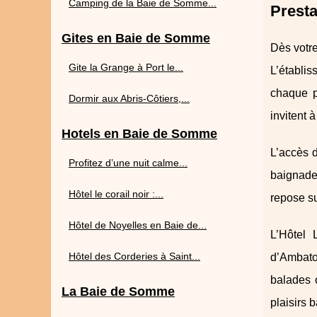
Camping de la Baie de Somme...
Presta
Gites en Baie de Somme
Dès votre
Gite la Grange à Port le...
L’établis
chaque pr
Dormir aux Abris-Côtiers,...
invitent 
Hotels en Baie de Somme
L’accès d
Profitez d’une nuit calme...
baignade
Hôtel le corail noir :...
repose su
Hôtel de Noyelles en Baie de...
L’Hôtel 
Hôtel des Corderies à Saint...
d’Ambato
balades o
La Baie de Somme
plaisirs 