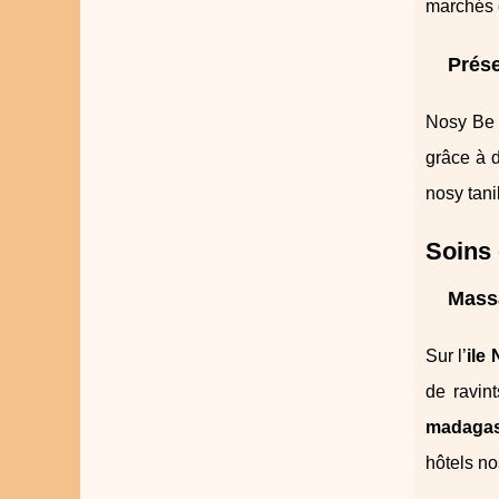
marchés e
Prése
Nosy Be e
grâce à 
nosy tani
Soins 
Massa
Sur l’
ile
de ravin
madagas
hôtels no