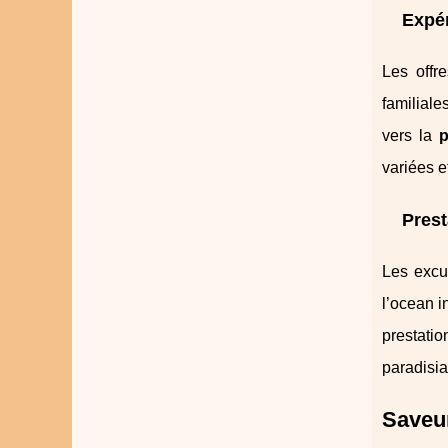
Expér
Les offr
familiale
vers la
p
variées e
Prest
Les excu
l’ocean i
prestati
paradisi
Saveur