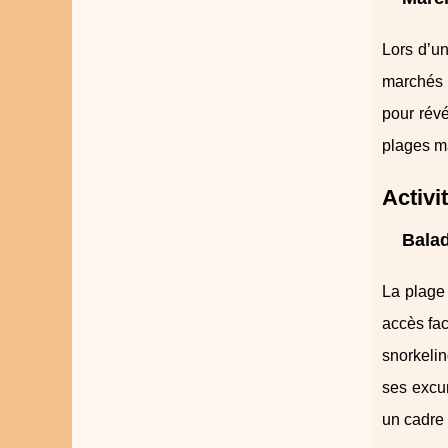
Lors d’un
marchés d
pour révé
plages m
Activi
Balad
La plage 
accès fac
snorkelin
ses excur
un cadre 