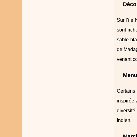
Décou
Sur l’ile
sont rich
sable bla
de Madaga
venant co
Menus
Certains
inspirée 
diversit
Indien.
March