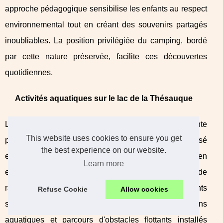
approche pédagogique sensibilise les enfants au respect
environnemental tout en créant des souvenirs partagés
inoubliables. La position privilégiée du camping, bordé
par cette nature préservée, facilite ces découvertes
quotidiennes.
Activités aquatiques sur le lac de la Thésauque
Les
lac thésauque activités
combinent détente
This website uses cookies to ensure you get
parentale et amusement juvénile dans un cadre sécurisé
the best experience on our website.
et surveillé. La plage aménagée propose baignade en
Learn more
eau douce, construction de châteaux de sable et jeux de
raquettes pour les plus jeunes. Les adolescents
Refuse Cookie
Allow cookies
s'éclatent sur les structures gonflables, toboggans
aquatiques et parcours d'obstacles flottants installés